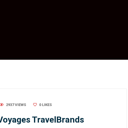
2937 VIEWS
0
LIKES
 Voyages TravelBrands