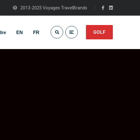
2013-2025 Voyages TravelBrands
GOLF
dre
EN
FR